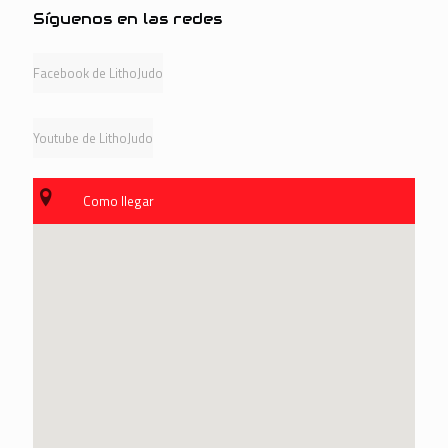
Síguenos en las redes
Facebook de LithoJudo
Youtube de LithoJudo
Como llegar