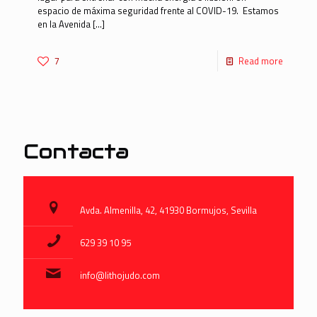
espacio de máxima seguridad frente al COVID-19. Estamos
en la Avenida
[…]
7
Read more
Contacta
Avda. Almenilla, 42, 41930 Bormujos, Sevilla
629 39 10 95
info@lithojudo.com